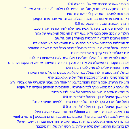
צית ראשונה: נבחרת ישראל - נורבגיה 0:0
רי הניצחון על באר-שבע, חולון עם הפנים לבדאלונה: "קבוצה טובה מאוד"
פתחות לעסקת הארי קיין לברצלונה נחשפו
י יונה ואבו פרחי בהרכב הצעירה מול נורבגיה. תאי עבד פותח כקפטן
צית ראשונה: אנגולה - ארגנטינה 0:0
רך לזכייה שנייה ברציפות? יאניק סינר עלה לגמר טורניר גמר הסבב
ולנד טוענים: אקס מכבי ת"א עשוי להיות המנהל המקצועי של גלוך
ושה מרוצים להכרעה דרמטית במיוחד | תוכן גולשים
ד המדליות המפתיע שמציבים לספורטאים הישראלים באולימפיאדה
ת ישראל נתקעה כ-50 דקות מעל קישינב בגלל בעיות בשדה התעופה
ווח בהולנד: ג`ורדי קרויף מועמד לאייאקס
צלות בלתי אפשריות": הפלופ של ליברפול בגמר ליגת האלופות חזר לככב
ותיות הקטנות בהשאלה של אנדריק וסעיף הפציעה המיוחד שריאל מתעקשת להכניס
וידוי המפתיע של קרלס פויול לגבי הבנות שלו
ביש", "המינימום זה להתנצל": בפורטוגל לא נרגעים וקוטלים את רונאלדו
תר מהר ממסי ורונאלדו: אמבפה הולך על שיא לא מציאותי
רע את הרשת, אוכל מהפח וחופר בדשא: "האוהד המושבע" שמטריף את אצטדיון ר"ג
לון ערכה טקס מרגש נערך לבר קופרשטיין, שהכנסות המשחק מוקדשות לשיקומו
שר עם אירופה: ה-MLS הודיעה על שינוי לו"ז היסטורי
ע ראשון: הפועל חולון - הפועל ב"ש/דימונה 0:0
ועל חולון ערכה טקס לכבודו של בר קופרשטיין: "לצעוד חופשי זה נס"
ע ראשון: הפועל חולון - הפועל ב"ש/דימונה 0:0
ר מאבק צמוד: עדי יונה הוא Winner המחזור העשירי בליגת העל
זר יגיע למכבי ת"א כבר בינואר? המגעים עם הכוכב האדום נמשכים | נחשף ב-ynet
דינה הכי פחות מאוכלסת שהייתה במונדיאל: שחקן חיפה ונבחרתו ישברו שיא?
ם ברצלונה התלונן: "עלו מלא שאלות על הכשירות שלי, זה מעצבן"