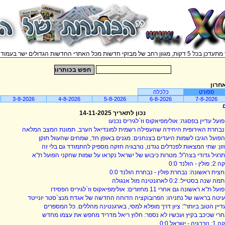
וון רחב של מבזקי חדשות מכל האתרי החדשות הגדולים ישר בעמוד אחד.
חרון
ספורט
כלכלה
3-8-2026
4-8-2026
5-8-2026
6-8-2026
7-8-2026
נכון לתאריך 14-11-2025
ועל עדיין בפסגה: אולימפיאקוס וז`לגיריס נכנעו
בחרת האירופית היחידה שהעפילה רשמית למונדיאל הערב. תמונת המצב המלאה
פועל הגיבו לשמות היעדים בצנחנים: מגנים באופן חד, שמחים שהעוול תוקן
זון: שתי המצאות לפנדלים נגדנו, נורבגיה חזקה מספיק להתמודד גם בלי זה
רגיל גדודי בצה"ל: מטרות כיבוש של ישראל נקראו על שמות שחקני הפועל ת"א
פולין - הולנד 0:0
צית ראשונה: נבחרת פולין - נבחרת הולנד 0:0
ה שנה בסטייל: 0:2 לארגנטינה מול אנגולה
ל ת"א ראשונה גם אחרי 11 מחזורים: אולימפיאקוס וז`לגיריס הפסידו
יטה בראשו של נתניהו: הפרובוקציה הדוחה החדשה של אגדת מנצ`סטר יונייטד
דיין הטוב ביותר": ציון דרך מופלא למסי, בארגנטינה מהללים. כל המספרים
רי שכיכב בקיץ ועכשיו לא נספר: חלוץ ריאל מדריד מחפש את עצמו מחדש
ורבגיה - ישראל 0:0