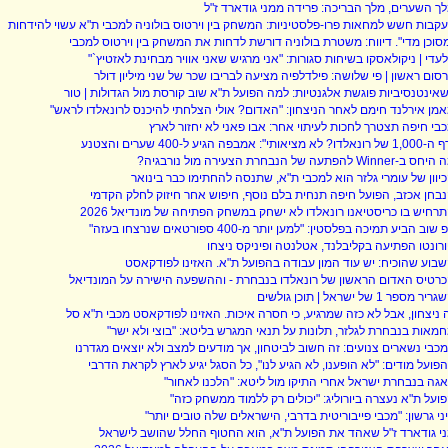
ך השערים, מלך הבריכה: פרידה ממני גודארד ז"ל
קבות חשש למחאות פרו-פלסטיניות: המשחק בין וירטוס בולוניה למכבי ת"א עשוי להידחות
סוכן מדי". דיווח: משטרת בולוניה דורשת לדחות את המשחק בין וירטוס למכבי
עדי | ניקולאסקו בשיחות סגורות: "אני מרגיש שאני אוויר מבחינת לאזטיץ`"
סום ראשון | פי שלושה: פילדלפיה מציעה לבריבו שכר של שני מיליון דולר
אינטנסיביות פוגשת אלגנטיות: למה הפועל ת"א שוב קורסת מול הגדולות | טור
מן אירלנד חימם לאחר הניצחון: "האדום? אולי הצלחתי להיכנס לרונאלדו לראש"
בי חיפה תצטרך לחכות לעיתוי אחר: אבו פאני לא יחזור לארץ
רונאלדו? לא מציאותי": אמבפה הגיע ל-400 שערים והצטנע
 ב-Winner להפתעה של הנבחרת הצעירה מול נורבגיה?
יוון של עומרי גלזר הוא למכבי ת"א, שתנסה להחתימו כבר בינואר
בחן אכזב, הפועל חיפה תנחית בלם נוסף, חיפוש אחר חיזוק לחלק הקדמי
רחיש בו כריסטיאנו רונאלדו לא ישחק במשחק הפתיחה של מונדיאל 2026
שוב הביע תמיכה בפלסטין: "למען יותר מ-400 ספורטאים שנרצחו בעזה"
רונטו הפתיעה בקליבלנד, אטלנטה ופיניקס ניצחו
בוע שהוכיח: יש עוד המון עבודה בהפועל ת"א. האזינו לפודקאסט
רטיס האדום הראשון של רונאלדו בנבחרת - וההשפעה הישירה על המונדיאל
יר מספר 1 של ישראל | תוכן גולשים
 ניצחון, אבל לא כזה שמרגיע, כי חסרה איכות. האזינו לפודקאסט מכבי ת"א סל
מאות בנבחרת לגלזר, תלונות על תנאי המגרש בליטא: "בוצי ולא ישר"
כבי נשארים צנועים: זה חשוב לביטחון, אך מודעים למצב ולא יוצאים מגדרנו
פועל מודים: "לא הופענו, לא הגיע לנו", כל הסגל יגיע לארץ לקראת הדרבי
גה בנבחרת ישראל אחרי התיקו מול ליטא: "הלכנו לאחור"
ועל ת"א נעצרה ביורוליג: "יכולים רק ללמוד ממשחק כזה"
ני גרשון: "מכבי פייבוריטית בדרבי, הישראלים שלה טובים יותר"
י גודארד ז"ל שאהד את הפועל ת"א, הוא החטוף החלל שהושב לישראל